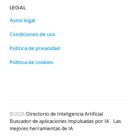
LEGAL
Aviso legal
Condiciones de uso
Política de privacidad
Política de cookies
 AI
,
Add Your AI Tool
,
Agencia de Influencers
,
Agencia Inmobi
©2026
Directorio de Inteligencia Artificial
Buscador de aplicaciones impulsadas por IA
-
Las
mejores herramientas de IA