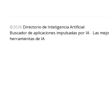
ol
,
Add AI Tools
,
Add New AI
,
Add Your AI Tool
,
Agencia de In
©2026
Directorio de Inteligencia Artificial
Buscador de aplicaciones impulsadas por IA
-
Las mejo
herramientas de IA