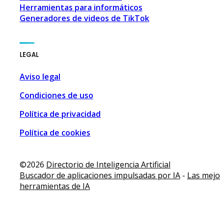
Herramientas para informáticos
Generadores de videos de TikTok
LEGAL
Aviso legal
Condiciones de uso
Política de privacidad
Política de cookies
l
,
Add AI Tools
,
Add New AI
,
Add Your AI Tool
,
Agencia de Inf
©2026
Directorio de Inteligencia Artificial
Buscador de aplicaciones impulsadas por IA
-
Las mejo
herramientas de IA